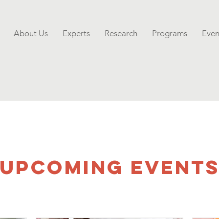
About Us
Experts
Research
Programs
Even
UPCOMING Event