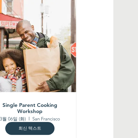
Single Parent Cooking
Workshop
3월 06일 (화)
San Francisco
회신 텍스트