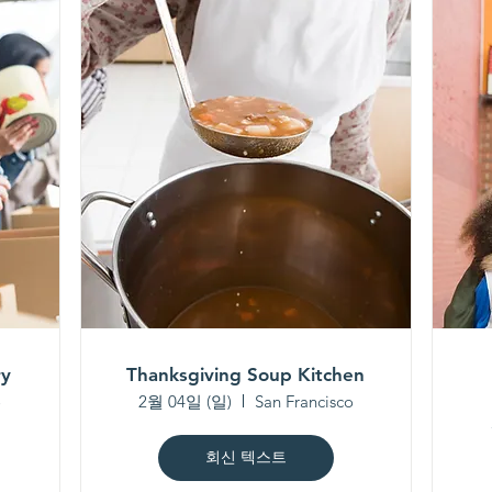
ry
Thanksgiving Soup Kitchen
o
2월 04일 (일)
San Francisco
회신 텍스트