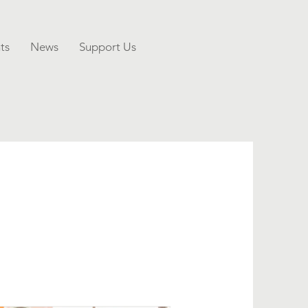
ts
News
Support Us
s